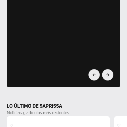
CATEGORIA
EL SAPRISSA DEL FUTURE ESTARÁ
CONECTADO CON LIBERTY COSTA
RICA
Descripción corta del artículo estara aqui.
Leer Mas
LO ÚLTIMO DE SAPRISSA
Noticias y artículos más recientes.