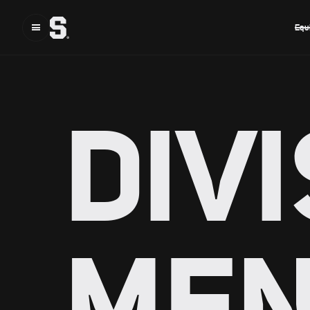
Equ
DIV
ME