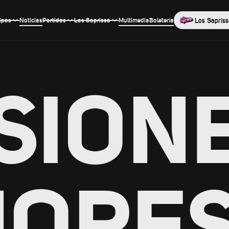
ipos
Noticias
Partidos
Los Saprissa
Multimedia
Boletería
Los Sapriss
ISION
NORE