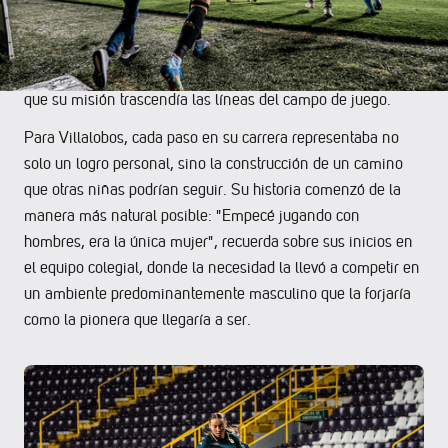
solamente una chica que juega fútbol", declara con la
madurez de quien ha reflexionado profundamente sobre su
rol, describiendo cómo desde muy temprana edad entendió
que su misión trascendía las líneas del campo de juego.
Para Villalobos, cada paso en su carrera representaba no
solo un logro personal, sino la construcción de un camino
que otras niñas podrían seguir. Su historia comenzó de la
manera más natural posible: "Empecé jugando con
hombres, era la única mujer", recuerda sobre sus inicios en
el equipo colegial, donde la necesidad la llevó a competir en
un ambiente predominantemente masculino que la forjaría
como la pionera que llegaría a ser.