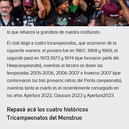
Tras la reciente consecución de la copa número 39 del
Deportivo Saprissa, que llegó de forma consecutiva tras alzar
la 37 y la 38, el club Morado es el equipo que más
tricampeonatos tiene en la historia del fútbol de Costa Rica,
lo que refuerza la grandeza de nuestra institución.
El club llegó a cuatro tricampeonatos, que ocurrieron de la
siguiente manera: el primero fue en 1967, 1968 y 1969; el
segundo pasó en 1972,1973 y 1974 (que formaron parte del
Hexacampeonato); mientras el tercero se dioen las
temporadas 2005-2006, 2006-2007 e Invierno 2007 (que
conformaron los tres primeros cetros del Penta campeonato);
mientras tanto el cuarto es el recientemente conseguido en
los años Apertura 2022, Clausura 2023 y Apertura2023.
Repasá acá los cuatro históricos
Tricampeonatos del Monstruo