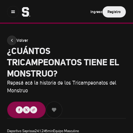
Ingreso
Registro
Volver
¿CUÁNTOS
TRICAMPEONATOS TIENE EL
MONSTRUO?
Repasá acá la historia de los Tricampeonatos del
Monstruo
Compartir
Deportivo Saprissa
24.1.24
5
min
Equipo Masculino