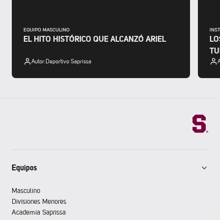
EQUIPO MASCULINO
INS
EL HITO HISTÓRICO QUE ALCANZÓ ARIEL
LO
T
Autor:
Deportivo Saprissa
A
Equipos
Masculino
Divisiones Menores
Academia Saprissa