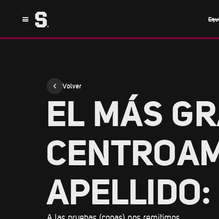
Equ
Volver
EL MÁS G
CENTROAM
APELLIDO:
A las pruebas (copas) nos remitimos