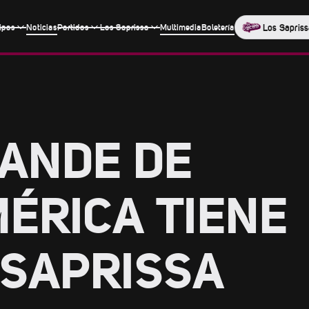
ipos
Noticias
Partidos
Los Saprissa
Multimedia
Boletería
Los Sapriss
RANDE DE
ÉRICA TIENE
 SAPRISSA