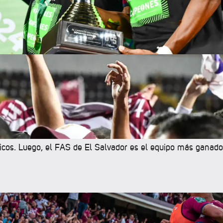
 a nuestro equipo como el más grande del área, que además d
ionales, también por sus contundentes éxitos a nivel interna
everación anterior.
en Panamá, el equipo que más títulos tiene en ese país es e
icos. Luego, el FAS de El Salvador es el equipo más ganado