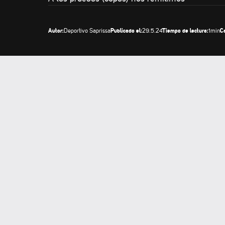
Autor:
Publicado el:
Tiempo de lectura:
C
Deportivo Saprissa
29.5.24
1
min