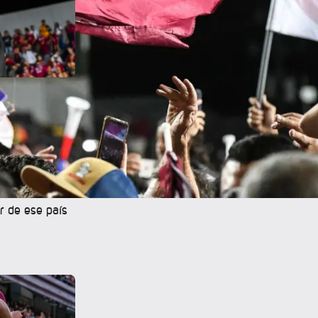
e sus logros
cional
l Tauro con 16
r de ese país