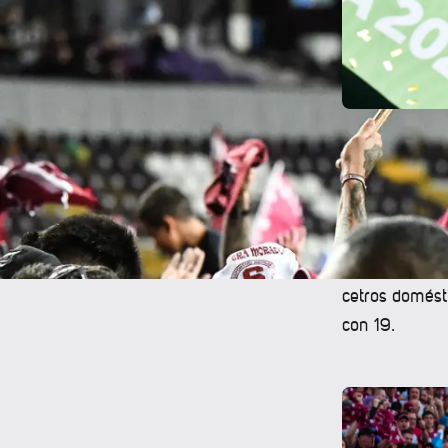
Esto ratifica
en suelos nac
respalda la as
Por ejemplo, 
cetros domést
con 19.