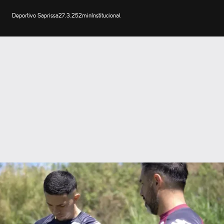
Deportivo Saprissa
27.3.25
2
min
Institucional
El Deportivo Saprissa mantiene un enfoque riguroso en la
recuperación y readaptación física de sus jugadores
lesionados, asegurando que su regreso a la competencia sea