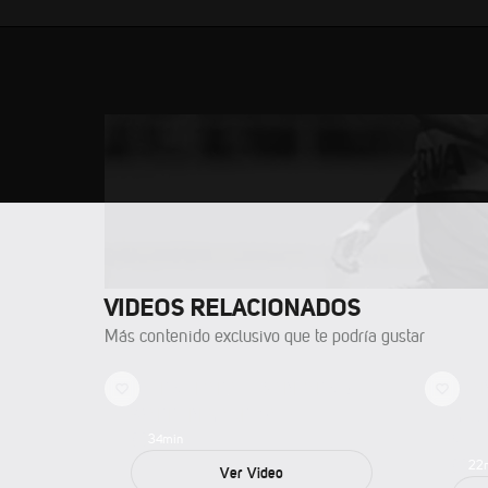
VIDEOS RELACIONADOS
Más contenido exclusivo que te podría gustar
CAERSE PARA LEVANTARSE:
14 A
WARREN MADRIGAL
MUC
VIL
34
min
22
Ver Video