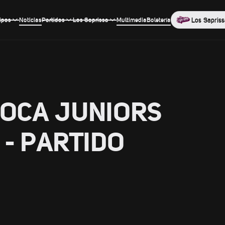
ipos
Noticias
Partidos
Los Saprissa
Multimedia
Boletería
Los Sapriss
BOCA JUNIORS
 - PARTIDO