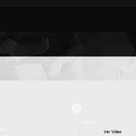
ÑOS, UN SUEÑO Y
UN ARGENTINO EN COSTA
HOS RETOS: GLORIANA
RICA: NICOLÁS DELGADILL
LALOBOS
22
min
min
Ver Video