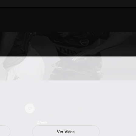
“MAMÁ, LLEGUÉ A SAPRISSA”:
O
NEWTON WILLIAMS
27
min
Ver Video