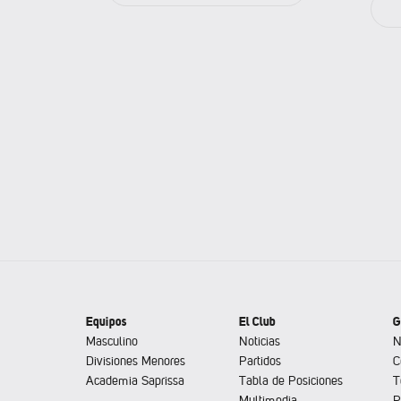
Equipos
El Club
G
Masculino
Noticias
N
Divisiones Menores
Partidos
C
Academia Saprissa
Tabla de Posiciones
T
Multimedia
P