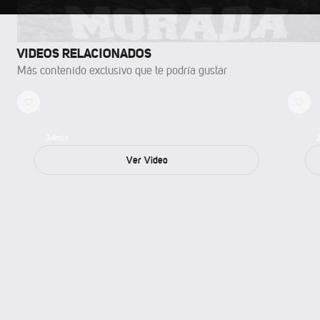
VIDEOS RELACIONADOS
Más contenido exclusivo que te podría gustar
CAERSE PARA LEVANTARSE: WARREN
14
MADRIGAL
GL
34
min
Ver Video