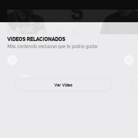
VIDEOS RELACIONADOS
Más contenido exclusivo que te podría gustar
CAERSE PARA LEVANTARSE: WARREN
14
MADRIGAL
GL
34
min
Ver Video