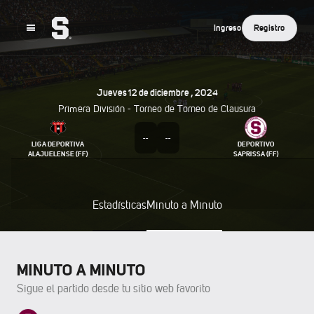
Ingreso
Registro
Jueves
12
De
Diciembre
,
2024
Primera División - Torneo de
Torneo de Clausura
--
--
LIGA DEPORTIVA
DEPORTIVO
ALAJUELENSE (FF)
SAPRISSA (FF)
Estadísticas
Minuto a Minuto
MINUTO A MINUTO
Sigue el partido desde tu sitio web favorito