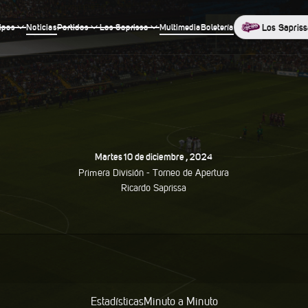
ipos
Noticias
Partidos
Los Saprissa
Multimedia
Boletería
Los Sapriss
Martes
10
De
Diciembre
,
2024
Primera División -
Torneo de Apertura
Ricardo Saprissa
Estadísticas
Minuto a Minuto