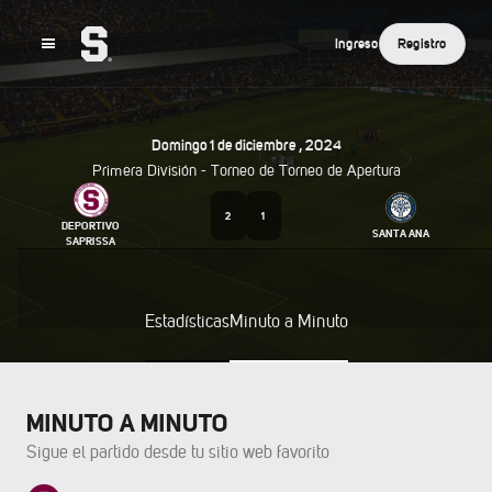
Ingreso
Registro
Domingo
1
De
Diciembre
,
2024
Primera División - Torneo de
Torneo de Apertura
2
1
DEPORTIVO
SANTA ANA
SAPRISSA
Estadísticas
Minuto a Minuto
MINUTO A MINUTO
Sigue el partido desde tu sitio web favorito