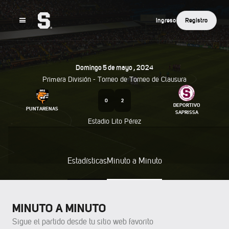
Ingreso
Registro
Domingo
5
De
Mayo
,
2024
Primera División - Torneo de
Torneo de Clausura
0
2
DEPORTIVO
PUNTARENAS
SAPRISSA
Estadio Lito Pérez
Estadísticas
Minuto a Minuto
MINUTO A MINUTO
Sigue el partido desde tu sitio web favorito