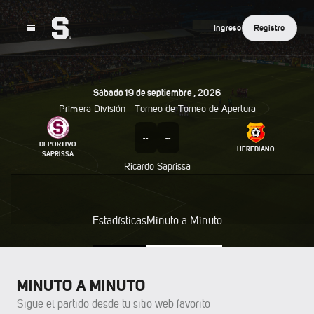
Ingreso
Registro
Sábado
19
De
Septiembre
,
2026
Primera División - Torneo de
Torneo de Apertura
--
--
DEPORTIVO
HEREDIANO
SAPRISSA
Ricardo Saprissa
Estadísticas
Minuto a Minuto
MINUTO A MINUTO
Sigue el partido desde tu sitio web favorito