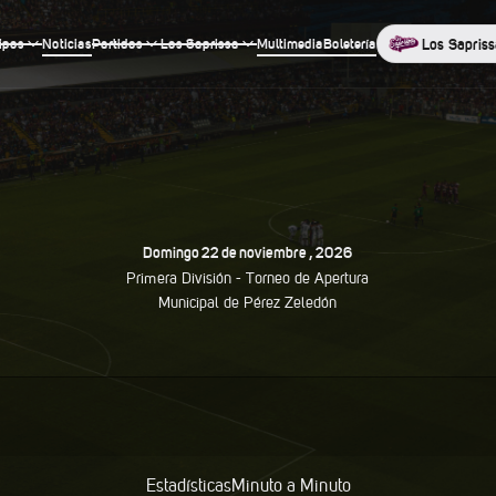
ipos
Noticias
Partidos
Los Saprissa
Multimedia
Boletería
Los Sapriss
Domingo
22
De
Noviembre
,
2026
Primera División -
Torneo de Apertura
Municipal de Pérez Zeledón
Estadísticas
Minuto a Minuto