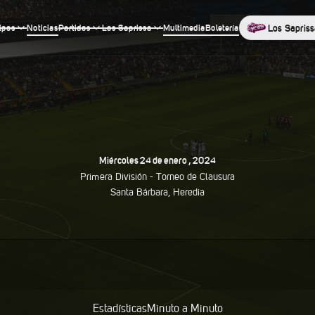
ipos
Noticias
Partidos
Los Saprissa
Multimedia
Boletería
Los Sapriss
Miércoles
24
De
Enero
,
2024
Primera División -
Torneo de Clausura
Santa Bárbara, Heredia
Estadísticas
Minuto a Minuto