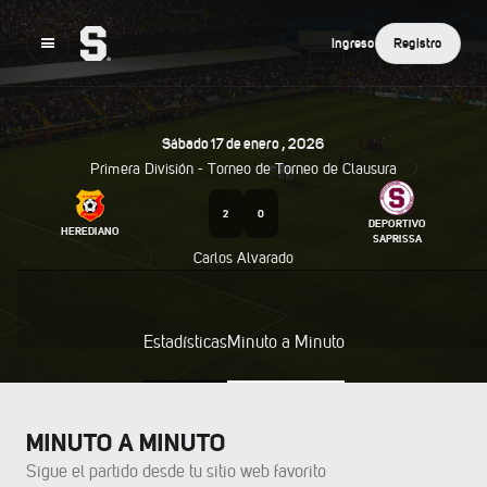
Ingreso
Registro
Sábado
17
De
Enero
,
2026
Primera División - Torneo de
Torneo de Clausura
2
0
DEPORTIVO
HEREDIANO
SAPRISSA
Carlos Alvarado
Estadísticas
Minuto a Minuto
MINUTO A MINUTO
Sigue el partido desde tu sitio web favorito