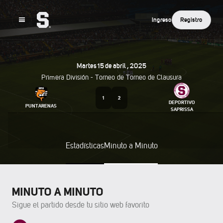
Ingreso
Registro
Martes
15
De
Abril
,
2025
Primera División - Torneo de
Torneo de Clausura
1
2
DEPORTIVO
PUNTARENAS
SAPRISSA
Estadísticas
Minuto a Minuto
MINUTO A MINUTO
Sigue el partido desde tu sitio web favorito