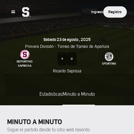
Ingreso
Registro
Sábado
23
De
Agosto
,
2025
Primera División - Torneo de
Torneo de Apertura
4
0
DEPORTIVO
SPORTING
SAPRISSA
Ricardo Saprissa
Estadísticas
Minuto a Minuto
MINUTO A MINUTO
Sigue el partido desde tu sitio web favorito