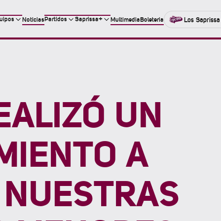
uipos
Partidos
Saprissa+
Noticias
Multimedia
Boleteria
Los Saprissa
EALIZÓ UN
MIENTO A
E NUESTRAS