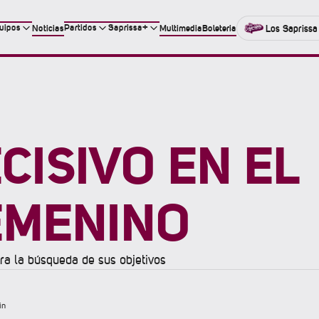
uipos
Partidos
Saprissa+
Noticias
Multimedia
Boleteria
Los Saprissa
CISIVO EN EL
EMENINO
ara la búsqueda de sus objetivos
in