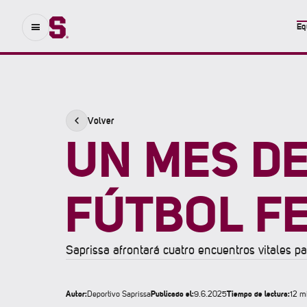
Eq
Volver
UN MES DE
FÚTBOL F
Saprissa afrontará cuatro encuentros vitales p
Autor:
Publicado el:
Tiempo de lectura:
Deportivo Saprissa
9.6.2025
12 m