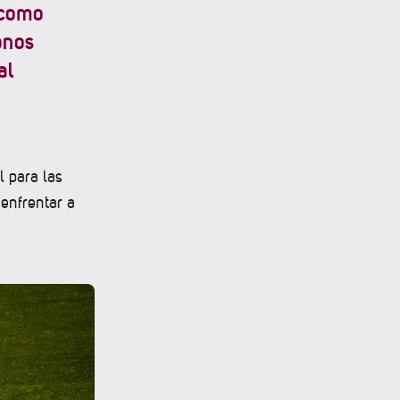
 como
onos
al
l para las
 enfrentar a