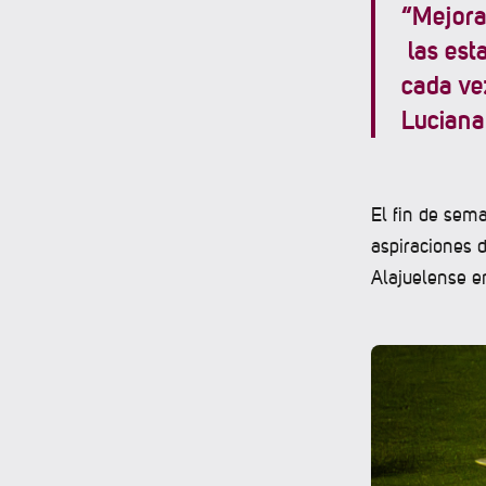
“Mejora
las est
cada vez
Luciana
El fin de sem
aspiraciones 
Alajuelense en