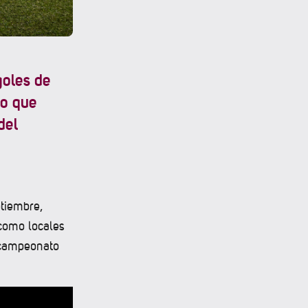
goles de
go que
del
ptiembre,
como locales
l campeonato