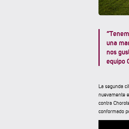
“Tenemo
una man
nos gust
equipo 
La segunda ci
nuevamente en
contra Chorot
conformado po