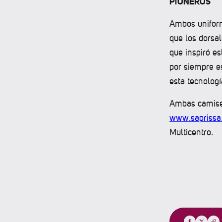
PIONEROS
Ambos uniform
que los dorsa
que inspiró es
por siempre e
esta tecnologí
Ambas camiset
www.sapriss
Multicentro.
Compartir