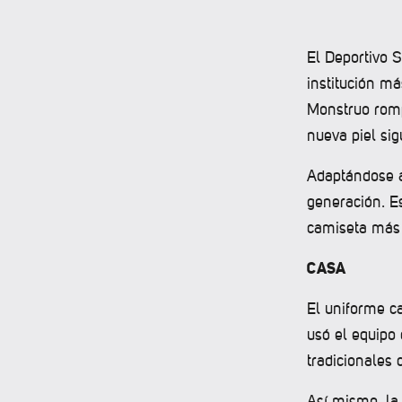
El Deportivo 
institución m
Monstruo romp
nueva piel sig
Adaptándose a
generación. E
camiseta más 
CASA
El uniforme c
usó el equipo
tradicionales 
Así mismo, la 