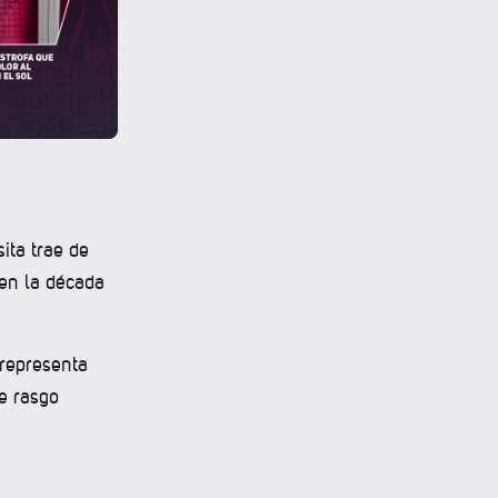
sita trae de
 en la década
 representa
e rasgo