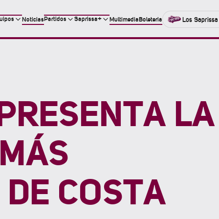
uipos
Partidos
Saprissa+
Noticias
Multimedia
Boleteria
Los Saprissa
 PRESENTA LA
 MÁS
 DE COSTA