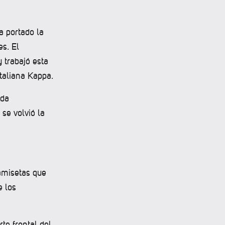
a portado la
s. El
 trabajó esta
italiana Kappa.
ada
se volvió la
amisetas que
e los
te frontal del