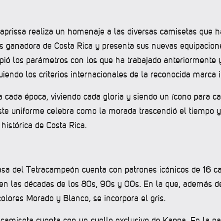
Saprissa realiza un homenaje a las diversas camisetas que h
ás ganadora de Costa Rica y presenta sus nuevas equipacione
ió los parámetros con los que ha trabajado anteriormente y
uiendo los criterios internacionales de la reconocida marca 
 cada época, viviendo cada gloria y siendo un ícono para c
ste uniforme celebra como la morada trascendió el tiempo y 
histórica de Costa Rica.
asa del Tetracampeón cuenta con patrones icónicos de 16 c
 en las décadas de los 80s, 90s y 00s. En la que, además d
colores Morado y Blanco, se incorpora el gris.
camiseta cuenta con un cuello exclusivo de Kappa. En la par