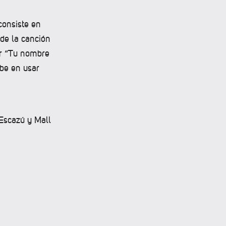
consiste en
 de la canción
eer “Tu nombre
rbe en usar
 Escazú y Mall