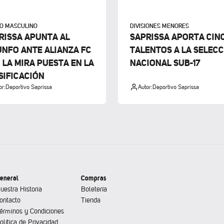
PO MASCULINO
DIVISIONES MENORES
RISSA APUNTA AL
SAPRISSA APORTA CIN
UNFO ANTE ALIANZA FC
TALENTOS A LA SELEC
 LA MIRA PUESTA EN LA
NACIONAL SUB-17
SIFICACIÓN
or:
Deportivo Saprissa
Autor:
Deportivo Saprissa
eneral
Compras
uestra Historia
Boletería
ontacto
Tienda
érminos y Condiciones
olítica de Privacidad