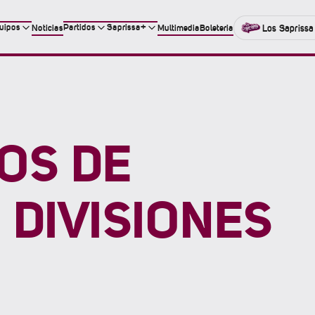
uipos
Partidos
Saprissa+
Noticias
Multimedia
Boleteria
Los Saprissa
OS DE
DIVISIONES
s