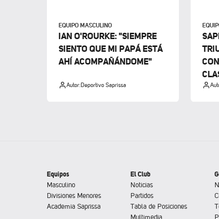
EQUIPO MASCULINO
EQUI
IAN O'ROURKE: "SIEMPRE
SAP
SIENTO QUE MI PAPÁ ESTÁ
TRI
AHÍ ACOMPAÑÁNDOME"
CON
CLA
Autor:
Deportivo Saprissa
Aut
Equipos
El Club
G
Masculino
Noticias
N
Divisiones Menores
Partidos
C
Academia Saprissa
Tabla de Posiciones
T
Multimedia
P