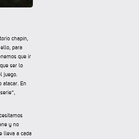
torio chapín,
 ello, para
Tenemos que ir
que ser lo
l juego.
 atacar. En
serie”,
ecesitamos
iene y no
e lleva a cada