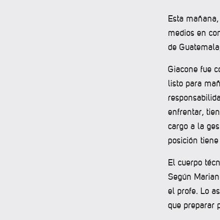
Esta mañana, J
medios en con
de Guatemala,
Giacone fue co
listo para ma
responsabilid
enfrentar, ti
cargo a la ges
posición tiene
El cuerpo técn
Según Mariano
el profe. Lo 
que preparar p