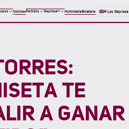
uipos
Partidos
Saprissa+
Noticias
Multimedia
Boleteria
Los Saprissa
TORRES:
ISETA TE
ALIR A GANAR