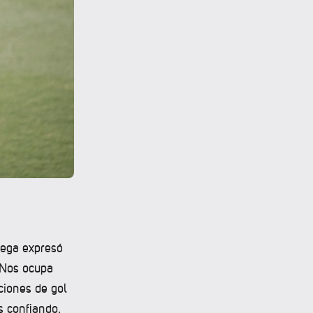
atega expresó
 “Nos ocupa
iones de gol
s confiando.