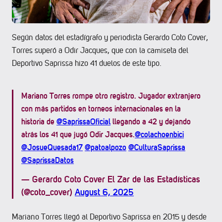
Según datos del estadígrafo y periodista Gerardo Coto Cover,
Torres superó a Odir Jacques, que con la camiseta del
Deportivo Saprissa hizo 41 duelos de este tipo.
Mariano Torres rompe otro registro. Jugador extranjero
con más partidos en torneos internacionales en la
historia de
@SaprissaOficial
llegando a 42 y dejando
atrás los 41 que jugó Odir Jacques.
@colachoenbici
@JosueQuesada17
@patoalpozo
@CulturaSaprissa
@SaprissaDatos
— Gerardo Coto Cover El Zar de las Estadísticas
(@coto_cover)
August 6, 2025
Mariano Torres llegó al Deportivo Saprissa en 2015 y desde