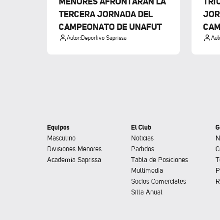
MENORES AFRONTARÁN LA
TRI
TERCERA JORNADA DEL
JOR
CAMPEONATO DE UNAFUT
CAM
Autor:
Deportivo Saprissa
Aut
Equipos
El Club
G
Masculino
Noticias
N
Divisiones Menores
Partidos
C
Academia Saprissa
Tabla de Posiciones
T
Multimedia
P
Socios Comerciales
R
Silla Anual