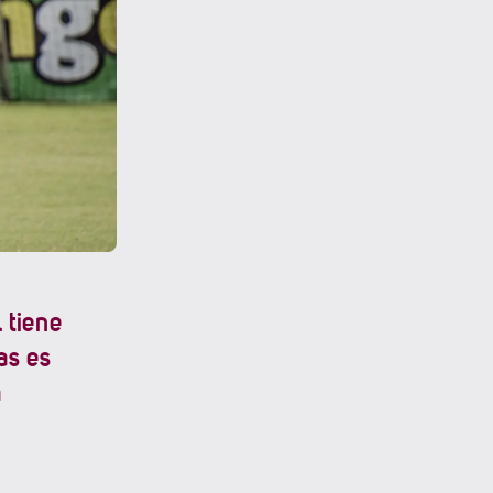
 tiene
as es
a