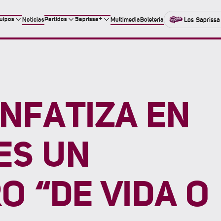
uipos
Partidos
Saprissa+
Noticias
Multimedia
Boleteria
Los Saprissa
NFATIZA EN
ES UN
 “DE VIDA O