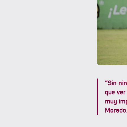
“Sin nin
que ver
muy imp
Morad