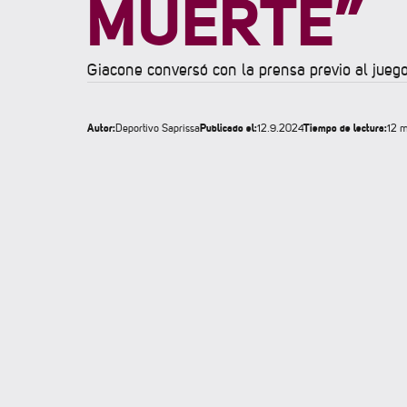
MUERTE”
Giacone conversó con la prensa previo al jueg
Autor:
Publicado el:
Tiempo de lectura:
Deportivo Saprissa
12.9.2024
12 m