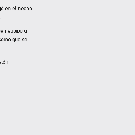
ayó en el hecho
.
uen equipo y
 como que se
stán