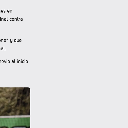
nes en
inal contra
iene” y que
nal.
evio al inicio