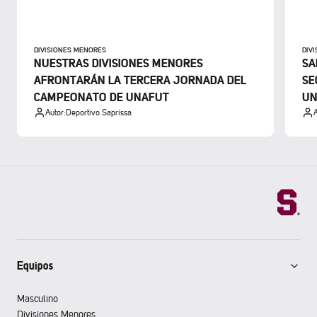
DIVISIONES MENORES
DIV
NUESTRAS DIVISIONES MENORES
SA
AFRONTARÁN LA TERCERA JORNADA DEL
SE
CAMPEONATO DE UNAFUT
UN
Autor:
Deportivo Saprissa
A
Equipos
Masculino
Divisiones Menores