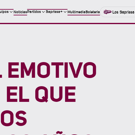
uipos
Partidos
Saprissa+
Noticias
Multimedia
Boleteria
Los Saprissa
L EMOTIVO
 EL QUE
MOS