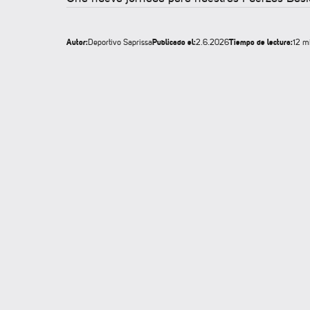
Autor:
Publicado el:
Tiempo de lectura:
Deportivo Saprissa
2.6.2026
12 m