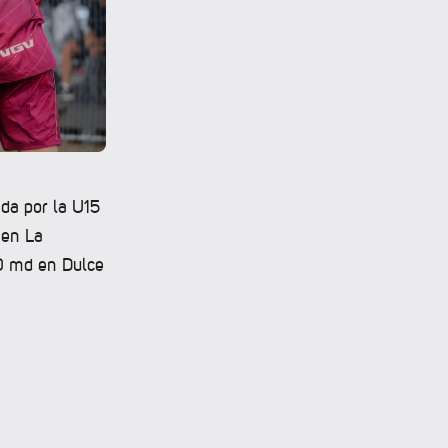
ida por la U15
 en La
40 md en Dulce