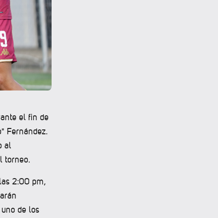
ante el fin de
o" Fernández.
o al
 torneo.
 las 2:00 pm,
carán
 uno de los