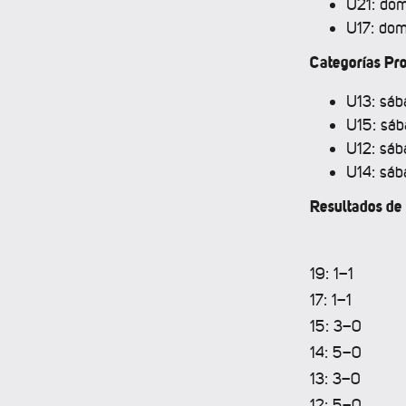
U21: dom
U17: dom
Categorías Pro
U13: sáb
U15: sáb
U12: sáb
U14: sáb
Resultados de 
19: 1–1
17: 1–1
15: 3–0
14: 5–0
13: 3–0
12: 5–0