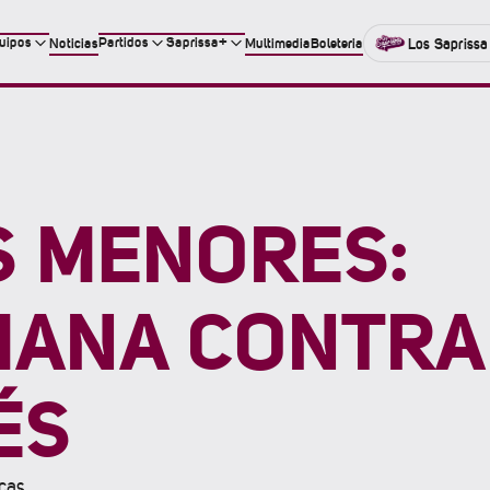
uipos
Partidos
Saprissa+
Noticias
Multimedia
Boleteria
Los Saprissa
S MENORES:
EMANA CONTRA
ÉS
cas