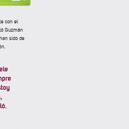
te con el
entó Guzmán
 han sido de
ón.
ele
mpre
stoy
,
ló.