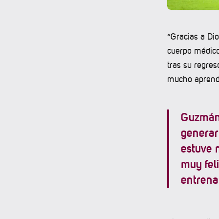
“Gracias a Dio
cuerpo médico
tras su regres
mucho aprendi
Guzmán 
generar
estuve 
muy fel
entrena