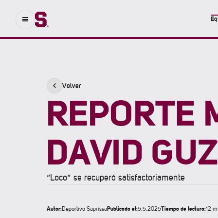
Eq
Volver
REPORTE 
DAVID GU
“Loco” se recuperó satisfactoriamente
Autor:
Publicado el:
Tiempo de lectura:
Deportivo Saprissa
5.5.2025
12 m