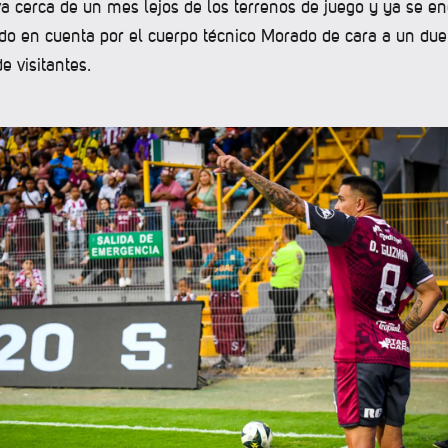
va cerca de un mes lejos de los terrenos de juego y ya se en
do en cuenta por el cuerpo técnico Morado de cara a un due
e visitantes.