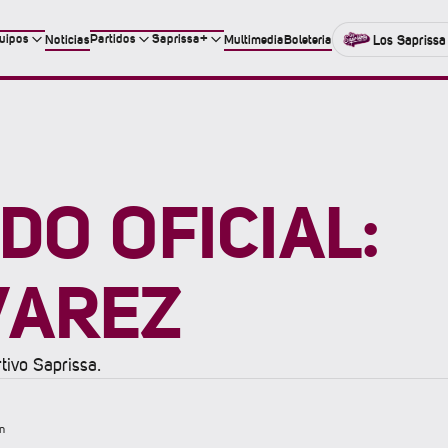
uipos
Partidos
Saprissa+
Noticias
Multimedia
Boleteria
Los Saprissa
O OFICIAL:
VAREZ
ivo Saprissa.
n