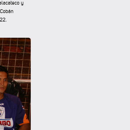
alacateco y
y Cobán
22.