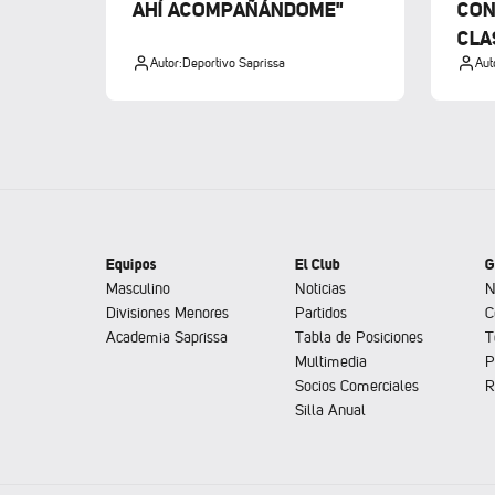
AHÍ ACOMPAÑÁNDOME"
CON
CLA
Autor:
Deportivo Saprissa
Aut
Equipos
El Club
G
Masculino
Noticias
N
Divisiones Menores
Partidos
C
Academia Saprissa
Tabla de Posiciones
T
Multimedia
P
Socios Comerciales
R
Silla Anual