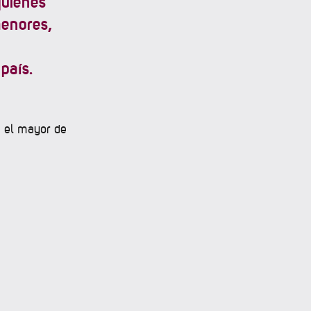
quienes
menores,
 país.
a el mayor de