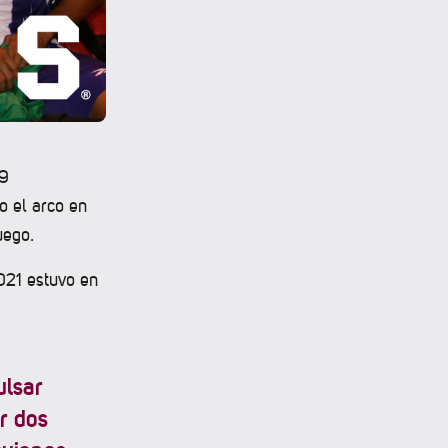
39
o el arco en
uego.
2021 estuvo en
ulsar
r dos