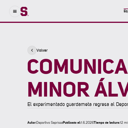
Eq
Volver
COMUNICAD
MINOR ÁL
El experimentado guardameta regresa al Deport
Autor:
Publicado el:
Tiempo de lectura:
Deportivo Saprissa
1.6.2026
12 mi