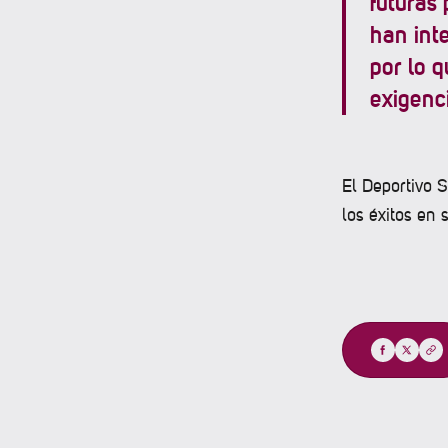
futuras 
han int
por lo 
exigenc
El Deportivo S
los éxitos en 
Compartir