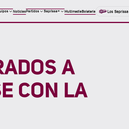
uipos
Partidos
Saprissa+
Noticias
Multimedia
Boleteria
Los Saprissa
RADOS A
E CON LA