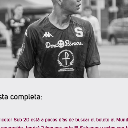
ista completa:
icolor Sub 20 está a pocos días de buscar el boleto al Mund
preparación, tendrá 2 fogueos ante El Salvador y estos son 