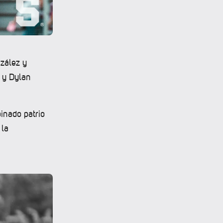
zález y
 y Dylan
inado patrio
 la