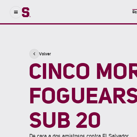
Eq
Volver
CINCO MO
FOGUEARS
SUB 20
De cara a dos amistosos contra El Salvador