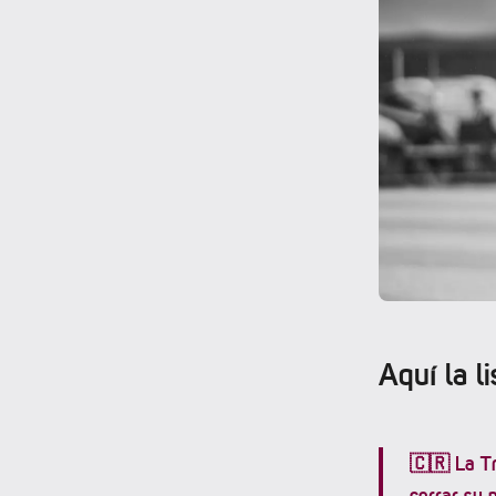
Aquí la l
🇨🇷 La Tr
cerrar su 