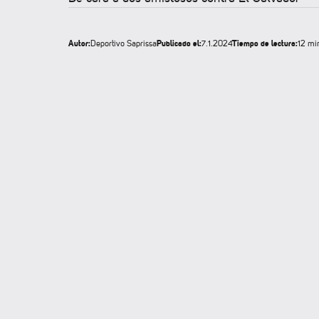
Autor:
Publicado el:
Tiempo de lectura:
Deportivo Saprissa
7.1.2024
12 mi