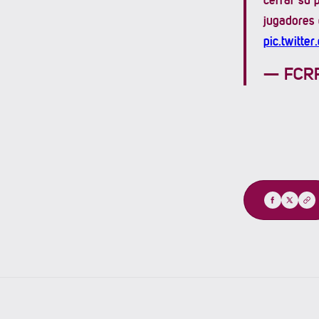
jugadores
pic.twitt
— FCRF 
Compartir