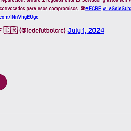
 convocados para esos compromisos. ⚽️
#FCRF
#LaSeleSub
er.com/iNnVhgEUgc
🇨🇷 (@fedefutbolcrc)
July 1, 2024