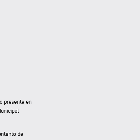
vo presente en
unicipal
ontento de