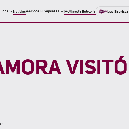
uipos
Partidos
Saprissa+
Noticias
Multimedia
Boleteria
Los Saprissa
AMORA VISITÓ
min