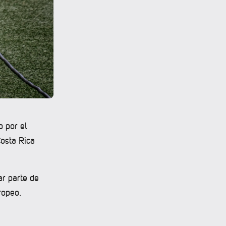
o por el
Costa Rica
r parte de
ropeo.